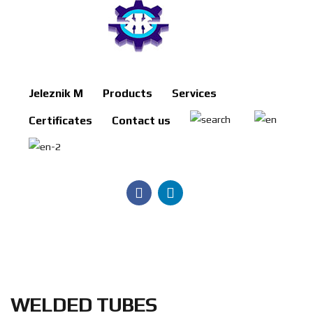
Jeleznik
Jeleznik M
Products
Services
M
Certificates
Contact us
Products
Services
Certificates
Contact
us
Search
BG
WELDED TUBES