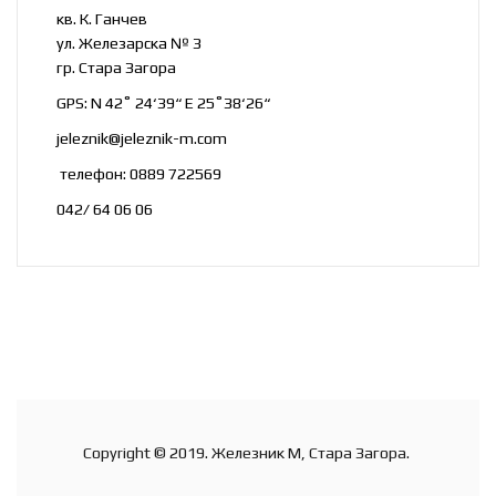
кв. К. Ганчев
ул. Железарска № 3
гр. Стара Загора
GPS: N 42˚ 24‘39“ E 25˚38‘26“
jeleznik@jeleznik-m.com
телефон: 0889 722569
042/ 64 06 06
Copyright © 2019. Железник М, Стара Загора.