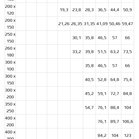
200 x
19,3
23,8
28,3
36,5
44,4
50,9
120
200 x
21,26
26,35
31,35
41,09
50,46
59,47
150
250 x
30,1
35,8
46,5
57
66
150
260 x
33,2
39,8
51,5
63,2
73,5
180
300 x
35,8
46,5
57
66
100
300 x
40,5
52,8
64,8
75,4
150
300 x
45,2
59,1
72,7
84,8
200
350 x
54,7
76,1
88,4
104
250
400 x
76,1
89,7
106,6
200
400 x
84,2
104
123
300