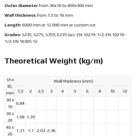
Outer diameter
from 30х10 to 400x300 mm
Wall thickness
from 1.5 to 16 mm
Length
: 6000 mm or 12 000 mm or custom cut
Grades
: S235, S275, S355; E235 (acc. EN 10219-1/2; EN 10210-
1/2; EN 10305-5)
Theoretical Weight (kg/m)
(A x
Wall thickness (mm)
B),
1,5
2
2,5
3
4
5
6
8
10
12
mm
30 х
0,84
10
30 x
1,08
1,39
20
40 x
1,31
1,7
2,03
2,36
20