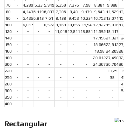
70
-
4,289
5,33
5,949
6,359
7,376
7,98
8,381
9,988
-
80
-
4,143
6,119
6,833
7,306
8,48
9,179
9,643
11,529
13,6
90
-
5,426
6,813
7,61
8,138
9,452
10,234
10,752
13,071
15,5
100
-
6,017
-
8,572
9,169
10,655
11,54
12,127
15,036
17,1
120
-
-
-
-
11,018
12,811
13,881
14,592
18,117
-
140
-
-
-
-
-
-
-
17,156
21,321
24,
150
-
-
-
-
-
-
-
18,066
22,812
27,2
160
-
-
-
-
-
-
-
18,98
24,209
28,8
180
-
-
-
-
-
-
-
20,012
27,498
32,8
200
-
-
-
-
-
-
-
24,267
30,704
36,6
220
-
-
-
-
-
-
-
-
33,25
39,
250
-
-
-
-
-
-
-
-
38
45,
260
-
-
-
-
-
-
-
-
-
47,
300
-
-
-
-
-
-
-
-
-
54,
350
-
-
-
-
-
-
-
-
-
-
400
-
-
-
-
-
-
-
-
-
-
Rectangular