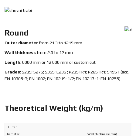
EN
Round
Outer diameter
from 21.3 to 1219 mm
Wall thickness
from 2.0 to 12 mm
Length
: 6000 mm or 12 000 mm or custom cut
Grades
: S235; S275; S355; E235 ; P235TR1; P265TR1; S195T (acc.
EN 10305-3; EN 1002; EN 10219-1/2; EN 10217-1; EN 10255)
Theoretical Weight (kg/m)
Outer
Diameter
Wall thickness (mm)