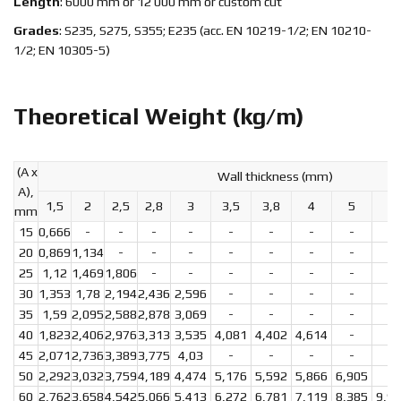
Length
: 6000 mm or 12 000 mm or custom cut
Grades
: S235, S275, S355; E235 (acc. EN 10219-1/2; EN 10210-
1/2; EN 10305-5)
Theoretical Weight (kg/m)
(A x
Wall thickness (mm)
A),
1,5
2
2,5
2,8
3
3,5
3,8
4
5
6
mm
15
0,666
-
-
-
-
-
-
-
-
-
20
0,869
1,134
-
-
-
-
-
-
-
-
25
1,12
1,469
1,806
-
-
-
-
-
-
-
30
1,353
1,78
2,194
2,436
2,596
-
-
-
-
-
35
1,59
2,095
2,588
2,878
3,069
-
-
-
-
-
40
1,823
2,406
2,976
3,313
3,535
4,081
4,402
4,614
-
-
45
2,071
2,736
3,389
3,775
4,03
-
-
-
-
-
50
2,292
3,032
3,759
4,189
4,474
5,176
5,592
5,866
6,905
-
60
2,762
3,658
4,542
5,066
5,413
6,272
6,781
7,119
8,385
9,9