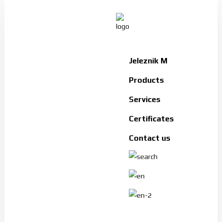
Jeleznik
Jeleznik M
M
Products
Products
Services
Services
Certificates
Certificates
Contact us
Contact
us
Search
BG